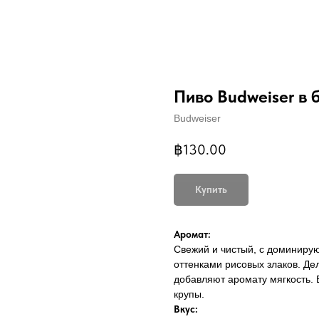
Пиво Budweiser в 
Budweiser
฿
130.00
Купить
Аромат:
Свежий и чистый, с доминиру
оттенками рисовых злаков. Д
добавляют аромату мягкость. 
крупы.
Вкус: