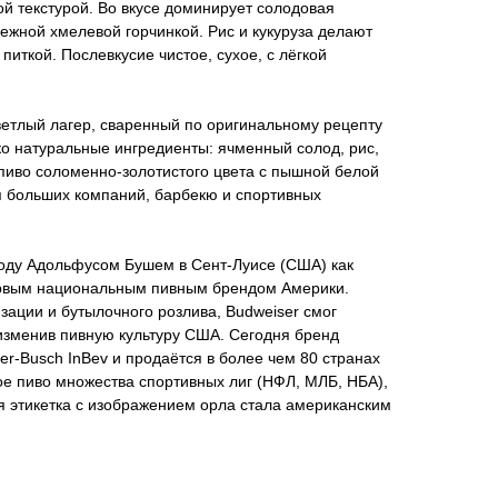
ой текстурой. Во вкусе доминирует солодовая
ежной хмелевой горчинкой. Рис и кукуруза делают
 питкой. Послевкусие чистое, сухое, с лёгкой
ветлый лагер, сваренный по оригинальному рецепту
ко натуральные ингредиенты: ячменный солод, рис,
пиво соломенно-золотистого цвета с пышной белой
я больших компаний, барбекю и спортивных
году Адольфусом Бушем в Сент-Луисе (США) как
ервым национальным пивным брендом Америки.
ации и бутылочного розлива, Budweiser смог
 изменив пивную культуру США. Сегодня бренд
r-Busch InBev и продаётся в более чем 80 странах
е пиво множества спортивных лиг (НФЛ, МЛБ, НБА),
я этикетка с изображением орла стала американским