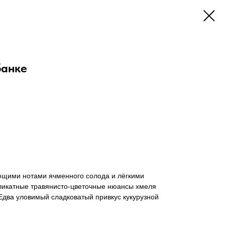
банке
ющими нотами ячменного солода и лёгкими
еликатные травянисто-цветочные нюансы хмеля
Едва уловимый сладковатый привкус кукурузной