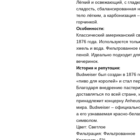
Лёгкий и освежающий, с гладк
сладость, сбалансированная н
тело лёгким, а карбонизация –
горчинкой.
Особенности:
Классический американский с
1876 года. Используются толь
хмель и вода. Фильтрованное 
пеной. Идеально подходит дл
вечеринок.
История и репутация:
Budweiser был создан в 1876 
«пиво для королей» и стал п
Благодаря внедрению пастериз
доставляться по всей стране,
принадлежит концерну Anheuse
мира. Budweiser – официально
а его узнаваемая красно-бела
символом.
Цвет: Светлое
Фильтрация: Фильтрованное