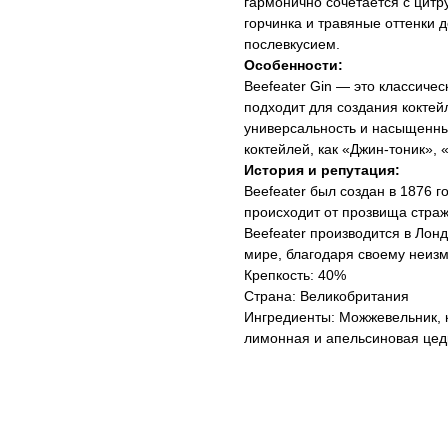
гармонично сочетается с цитр
горчинка и травяные оттенки 
послевкусием.
Особенности:
Beefeater Gin — это классиче
подходит для создания коктей
универсальность и насыщенный
коктейлей, как «Джин-тоник»,
История и репутация:
Beefeater был создан в 1876 
происходит от прозвища стра
Beefeater производится в Лон
мире, благодаря своему неизм
Крепкость: 40%
Страна: Великобритания
Ингредиенты: Можжевельник, к
лимонная и апельсиновая цед