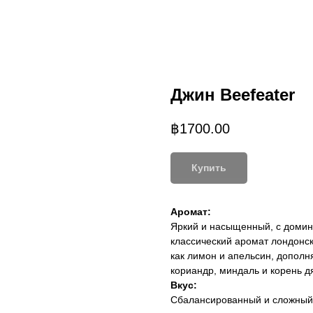
Джин Beefeater
฿
1700.00
Купить
Аромат:
Яркий и насыщенный, с доми
классический аромат лондонск
как лимон и апельсин, допол
кориандр, миндаль и корень д
Вкус:
Сбалансированный и сложный,