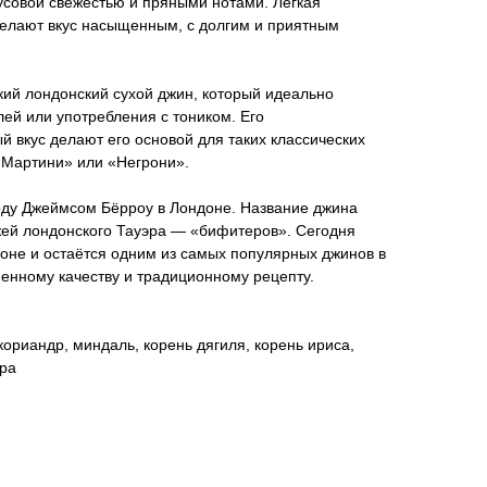
усовой свежестью и пряными нотами. Лёгкая
делают вкус насыщенным, с долгим и приятным
ский лондонский сухой джин, который идеально
лей или употребления с тоником. Его
 вкус делают его основой для таких классических
 «Мартини» или «Негрони».
году Джеймсом Бёрроу в Лондоне. Название джина
жей лондонского Тауэра — «бифитеров». Сегодня
доне и остаётся одним из самых популярных джинов в
енному качеству и традиционному рецепту.
ориандр, миндаль, корень дягиля, корень ириса,
ра