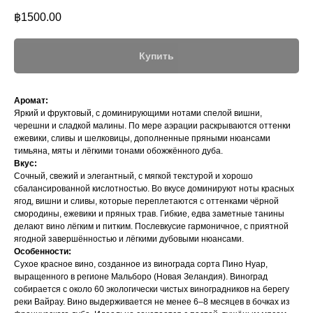
฿
1500.00
Купить
Аромат:
Яркий и фруктовый, с доминирующими нотами спелой вишни,
черешни и сладкой малины. По мере аэрации раскрываются оттенки
ежевики, сливы и шелковицы, дополненные пряными нюансами
тимьяна, мяты и лёгкими тонами обожжённого дуба.
Вкус:
Сочный, свежий и элегантный, с мягкой текстурой и хорошо
сбалансированной кислотностью. Во вкусе доминируют ноты красных
ягод, вишни и сливы, которые переплетаются с оттенками чёрной
смородины, ежевики и пряных трав. Гибкие, едва заметные танины
делают вино лёгким и питким. Послевкусие гармоничное, с приятной
ягодной завершённостью и лёгкими дубовыми нюансами.
Особенности:
Сухое красное вино, созданное из винограда сорта Пино Нуар,
выращенного в регионе Мальборо (Новая Зеландия). Виноград
собирается с около 60 экологически чистых виноградников на берегу
реки Вайрау. Вино выдерживается не менее 6–8 месяцев в бочках из