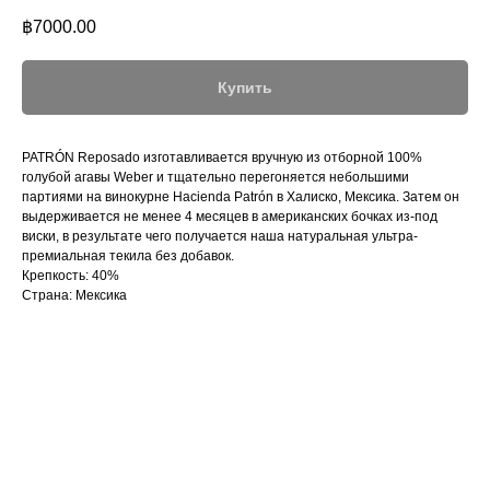
฿
7000.00
Купить
PATRÓN Reposado изготавливается вручную из отборной 100%
голубой агавы Weber и тщательно перегоняется небольшими
партиями на винокурне Hacienda Patrón в Халиско, Мексика. Затем он
выдерживается не менее 4 месяцев в американских бочках из-под
виски, в результате чего получается наша натуральная ультра-
премиальная текила без добавок.
Крепкость: 40%
Страна: Мексика